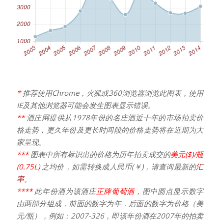
*
推荐使用Chrome，火狐或360浏览器浏览此图表，使用
IE及其他浏览器可能会发生图表显示错误。
**
酒庄网提供从1978年份的名庄酒近十年的市场拍卖价
格走势，更久年份及更长时间段的价格走势将在近期为大
家呈现。
***
图表中所有标识出的价格为历年拍卖成交的
美元($)/瓶
(0.75L)
之均价，如需转换成人民币(￥)，请查询最新的
汇
率
。
****
此年份酒为该酒庄
正牌葡萄酒
，图中圆点显示数字
由两部分组成，前面的数字为年，后面的数字为价格（美
元/瓶），例如：2007-326，即该年份酒在2007年的拍卖