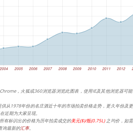
Chrome，火狐或360浏览器浏览此图表，使用IE及其他浏览器可
提供从1978年份的名庄酒近十年的市场拍卖价格走势，更久年份及
在近期为大家呈现。
所有标识出的价格为历年拍卖成交的
美元($)/瓶(0.75L)
之均价，如需
请查询最新的
汇率
。