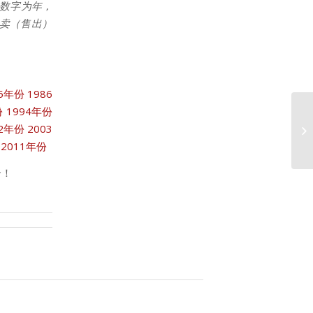
数字为年，
拍卖（售出）
85年份
1986
份
1994年份
02年份
2003
1
2011年份
合！