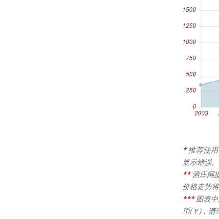
*
推荐使用
显示错误。
**
酒庄网
价格走势将
***
图表中
币(￥)，