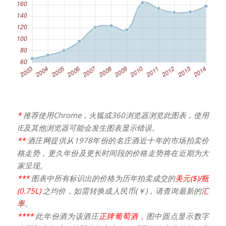
*
推荐使用Chrome，火狐或360浏览器浏览此图表，使用
IE及其他浏览器可能会发生图表显示错误。
**
酒庄网提供从1978年份的名庄酒近十年的市场拍卖价
格走势，更久年份及更长时间段的价格走势将在近期为大
家呈现。
***
图表中所有标识出的价格为历年拍卖成交的
美元($)/瓶
(0.75L)
之均价，如需转换成人民币(￥)，请查询最新的
汇
率
。
****
此年份酒为该酒庄
正牌葡萄酒
，图中圆点显示数字