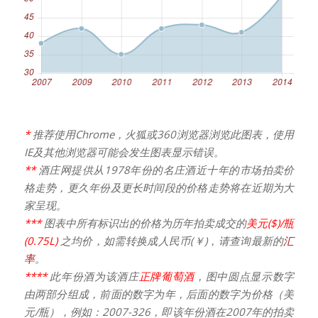
*
推荐使用Chrome，火狐或360浏览器浏览此图表，使用
IE及其他浏览器可能会发生图表显示错误。
**
酒庄网提供从1978年份的名庄酒近十年的市场拍卖价
格走势，更久年份及更长时间段的价格走势将在近期为大
家呈现。
***
图表中所有标识出的价格为历年拍卖成交的
美元($)/瓶
(0.75L)
之均价，如需转换成人民币(￥)，请查询最新的
汇
率
。
****
此年份酒为该酒庄
正牌葡萄酒
，图中圆点显示数字
由两部分组成，前面的数字为年，后面的数字为价格（美
元/瓶），例如：2007-326，即该年份酒在2007年的拍卖