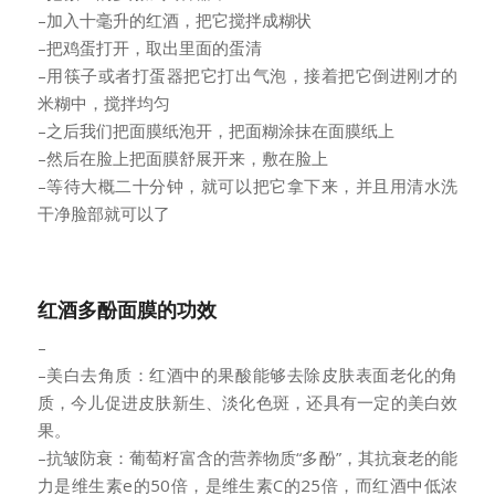
–加入十毫升的红酒，把它搅拌成糊状
–把鸡蛋打开，取出里面的蛋清
–用筷子或者打蛋器把它打出气泡，接着把它倒进刚才的
米糊中，搅拌均匀
–之后我们把面膜纸泡开，把面糊涂抹在面膜纸上
–然后在脸上把面膜舒展开来，敷在脸上
–等待大概二十分钟，就可以把它拿下来，并且用清水洗
干净脸部就可以了
红酒多酚面膜的功效
–
–美白去角质：红酒中的果酸能够去除皮肤表面老化的角
质，今儿促进皮肤新生、淡化色斑，还具有一定的美白效
果。
–抗皱防衰：葡萄籽富含的营养物质“多酚”，其抗衰老的能
力是维生素e的50倍，是维生素C的25倍，而红酒中低浓