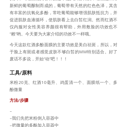
新鲜的葡萄酿制而成的，葡萄带有天然的红色色泽，其含
有丰富的抗氧化多酚，常吃葡萄能够增强肌肤抵抗力，并
促进肌肤血液循环，使肌肤看上去白皙红润。然而红酒不
仅内服对女性美容养颜很有帮助，外用敷脸的功效也不
“赖”哟。今天要为大家介绍的功效不一样哦。
今天这款红酒多酚面膜的主要功效是美白祛斑，所以，对
于脸上有斑或者感觉皮肤不够白皙的MM特别适合。好了
废话不多说，开始“动”吧！！！
工具/原料
米粉20克、红酒10毫升、鸡蛋清一个、面膜纸一个、多
酚微量
方法/步骤
–
–我们先把米粉倒入容器中
–把微量的多酚加入容器中