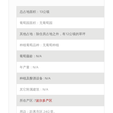
总占地面积：13公顷
葡萄园面积：无葡萄园
其他占地：除住房占地之外，有12公顷的草坪
种植葡萄品种：无葡萄种植
葡萄藤龄：N/A
年产量：N/A
种植及酿酒设备 : N/A
其它附属建筑：N/A
所在产区 :?
波尔多产区
周边：距离市区 24公里。