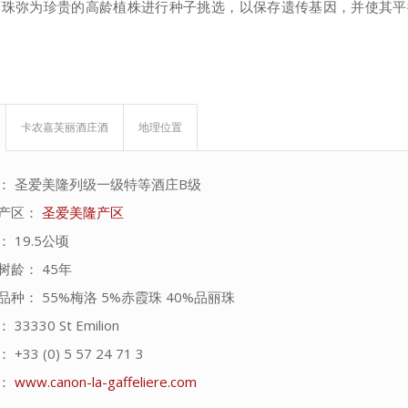
丽珠弥为珍贵的高龄植株进行种子挑选，以保存遗传基因，并使其平
卡农嘉芙丽酒庄酒
地理位置
： 圣爱美隆列级一级特等酒庄B级
产区：
圣爱美隆产区
 19.5公顷
树龄： 45年
品种： 55%梅洛 5%赤霞珠 40%品丽珠
33330 St Emilion
+33 (0) 5 57 24 71 3
：
www.canon-la-gaffeliere.com