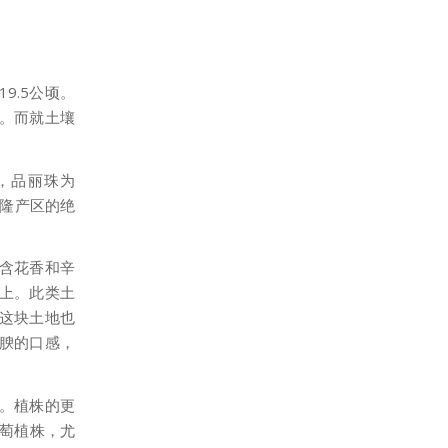
9.5公顷。
。而就土壤
，品丽珠为
美隆产区的绝
含花香和辛
上。此类土
这块土地也
腴的口感，
质。植株的更
葡萄植株，尤