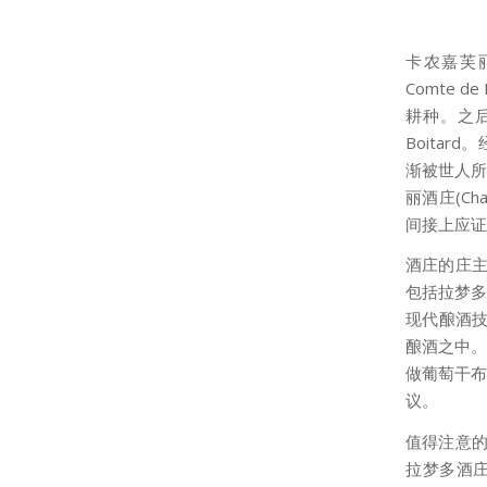
卡农嘉芙丽酒
Comte 
耕种。之后，
Boitar
渐被世人所熟
丽酒庄(Ch
间接上应证
酒庄的庄主C
包括拉梦多酒庄
现代酿酒技术
酿酒之中。C
做葡萄干布丁
议。
值得注意的
拉梦多酒庄一