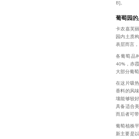
B]。
葡萄园的
卡农嘉芙丽
园内土质
表层而言，
各葡萄品
40%，赤
大部分葡萄
在这片吸
香料的风
壤能够较
具备适合
而后者可带
葡萄植株平
新主要是以