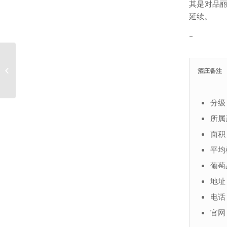
其是对品
延续。
–
柏菲玛凯酒庄 Chateau
酒庄备注
Pavie Macquin
分级
所属
面积：
平均
葡萄
地址： 
电话： 
官网