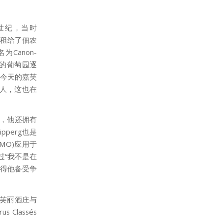
17世纪，当时
地出租给了佃农
为Canon-
和它的葡萄园逐
为了今天的嘉芙
风病人，这也在
酒庄，他还拥有
ipperg也是
称MO)应用于
说过“我不是在
也使得他备受争
嘉芙丽酒庄与
Classés