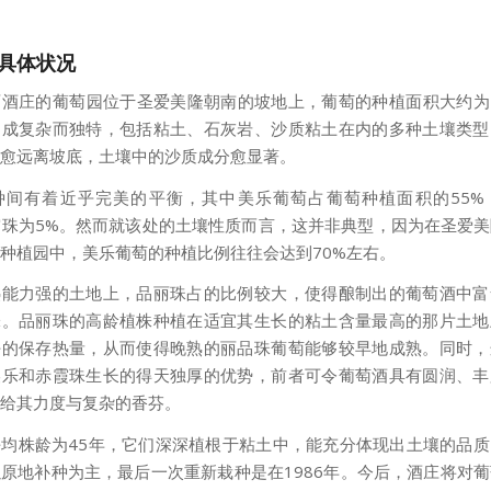
具体状况
酒庄的葡萄园位于圣爱美隆朝南的坡地上，葡萄的种植面积大约为1
构成复杂而独特，包括粘土、石灰岩、沙质粘土在内的多种土壤类型
愈远离坡底，土壤中的沙质成分愈显著。
种间有着近乎完美的平衡，其中美乐葡萄占葡萄种植面积的55%
霞珠为5%。然而就该处的土壤性质而言，这并非典型，因为在圣爱
种植园中，美乐葡萄的种植比例往往会达到70%左右。
热能力强的土地上，品丽珠占的比例较大，使得酿制出的葡萄酒中富
味。品丽珠的高龄植株种植在适宜其生长的粘土含量最高的那片土地
好的保存热量，从而使得晚熟的丽品珠葡萄能够较早地成熟。同时，
美乐和赤霞珠生长的得天独厚的优势，前者可令葡萄酒具有圆润、丰
给其力度与复杂的香芬。
均株龄为45年，它们深深植根于粘土中，能充分体现出土壤的品
原地补种为主，最后一次重新栽种是在1986年。今后，酒庄将对