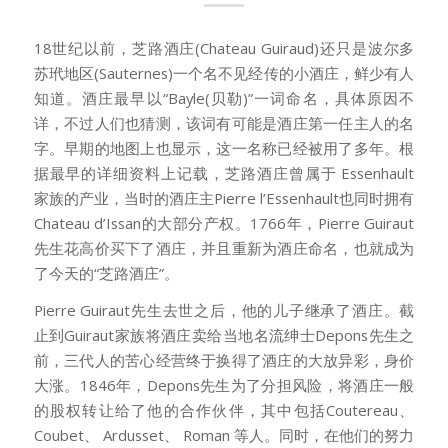
18世纪以前，芝路酒庄(Chateau Guiraud)还只是波尔多
苏玳地区(Sauternes)一个名不见经传的小酒庄，鲜少有人
知道。酒庄最早以“Bayle(贝勒)”一词命名，具体原因不
详，不过人们也猜测，该词有可能是酒庄第一任主人的名
字。早期的地图上也显示，这一名称已经被用了多年。根
据最早的详细资料上记载，芝路酒庄曾属于 Essenhault
家族的产业，当时的酒庄主Pierre l’Essenhault也同时拥有
Chateau d’Issan的大部分产权。1766年，Pierre Guiraut
先生花高价买下了酒庄，并且重新为酒庄命名，也就成为
了今天的“芝路酒庄”。
Pierre Guiraut先生去世之后，他的儿子继承了酒庄。截
止到Guiraut家族将酒庄卖给当地名流绅士Depons先生之
前，三代人的苦心经营终于换得了酒庄的大放异彩，身价
大涨。1846年，Depons先生为了分担风险，将酒庄一般
的股权转让给了他的合作伙伴，其中包括Coutereau、
Coubet、 Ardusset、 Roman 等人。同时，在他们的努力