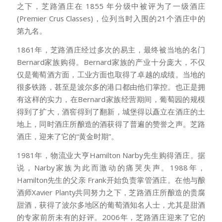
之下，芝路酒庄在 1855 年分级中被评为了一级酒庄
(Premier Crus Classes)，位列当时入围的21个酒庄中的
第九名。
1861年，芝路酒庄经过多次的易主，最终被当地的名门
Bernard家族购得。Bernard家族的产业十分庞大，不仅
仅是葡萄酒方面，工业方面也取得了卓越的成绩。当地的
很多铁路，甚至是波尔多的港口都由他们掌控。也正是拥
有这样的实力，在Bernard家族经营期间，葡萄园的规模
得到了扩大，酒窖得到了翻新，城堡得以矗立在酒庄的土
地上，同时酒庄所酿造的酒获得了普遍的赞誉之声。芝路
酒庄，迎来了它的“黄金时期”。
1981年，物流业大亨Hamilton Narby先生购得酒庄。据
说，Narby家族为此而激动的痛哭失声。1988年，
Hamilton先生的父亲 Frank开始负责掌管酒庄。在他与酿
酒师Xavier Planty共同努力之下，芝路酒庄所酿造的贵腐
甜酒，获得了波尔多地区的葡萄酒知名人士，尤其是甜酒
的专家前所未有的好评。2006年，芝路酒庄迎来了它的