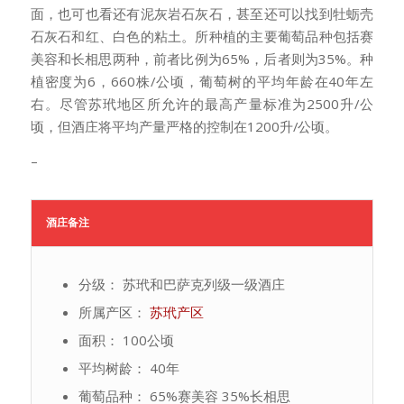
面，也可也看还有泥灰岩石灰石，甚至还可以找到牡蛎壳
石灰石和红、白色的粘土。所种植的主要葡萄品种包括赛
美容和长相思两种，前者比例为65%，后者则为35%。种
植密度为6，660株/公顷，葡萄树的平均年龄在40年左
右。尽管苏玳地区所允许的最高产量标准为2500升/公
顷，但酒庄将平均产量严格的控制在1200升/公顷。
–
酒庄备注
分级： 苏玳和巴萨克列级一级酒庄
所属产区：
苏玳产区
面积： 100公顷
平均树龄： 40年
葡萄品种： 65%赛美容 35%长相思