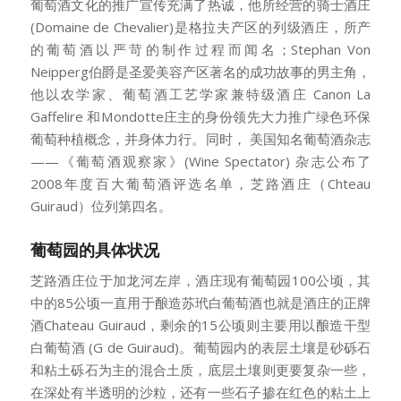
葡萄酒文化的推广宣传充满了热诚，他所经营的骑士酒庄
(Domaine de Chevalier)是格拉夫产区的列级酒庄，所产
的葡萄酒以严苛的制作过程而闻名；Stephan Von
Neipperg伯爵是圣爱美容产区著名的成功故事的男主角，
他以农学家、葡萄酒工艺学家兼特级酒庄 Canon La
Gaffelire 和Mondotte庄主的身份领先大力推广绿色环保
葡萄种植概念，并身体力行。同时， 美国知名葡萄酒杂志
——《葡萄酒观察家》(Wine Spectator) 杂志公布了
2008年度百大葡萄酒评选名单，芝路酒庄（Chteau
Guiraud）位列第四名。
葡萄园的具体状况
芝路酒庄位于加龙河左岸，酒庄现有葡萄园100公顷，其
中的85公顷一直用于酿造苏玳白葡萄酒也就是酒庄的正牌
酒Chateau Guiraud，剩余的15公顷则主要用以酿造干型
白葡萄酒 (G de Guiraud)。葡萄园内的表层土壤是砂砾石
和粘土砾石为主的混合土质，底层土壤则更要复杂一些，
在深处有半透明的沙粒，还有一些石子掺在红色的粘土上