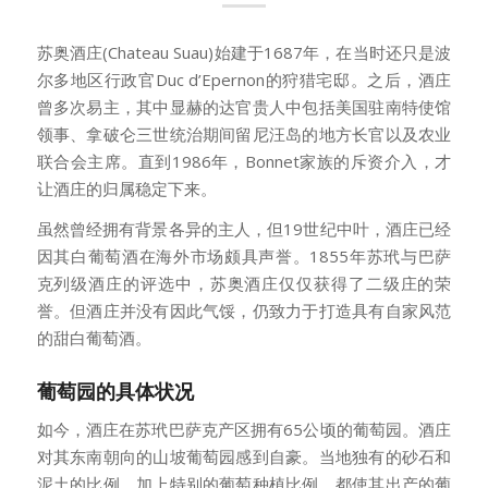
苏奥酒庄(Chateau Suau)始建于1687年，在当时还只是波
尔多地区行政官Duc d’Epernon的狩猎宅邸。之后，酒庄
曾多次易主，其中显赫的达官贵人中包括美国驻南特使馆
领事、拿破仑三世统治期间留尼汪岛的地方长官以及农业
联合会主席。直到1986年，Bonnet家族的斥资介入，才
让酒庄的归属稳定下来。
虽然曾经拥有背景各异的主人，但19世纪中叶，酒庄已经
因其白葡萄酒在海外市场颇具声誉。1855年苏玳与巴萨
克列级酒庄的评选中，苏奥酒庄仅仅获得了二级庄的荣
誉。但酒庄并没有因此气馁，仍致力于打造具有自家风范
的甜白葡萄酒。
葡萄园的具体状况
如今，酒庄在苏玳巴萨克产区拥有65公顷的葡萄园。酒庄
对其东南朝向的山坡葡萄园感到自豪。当地独有的砂石和
泥土的比例，加上特别的葡萄种植比例，都使其出产的葡