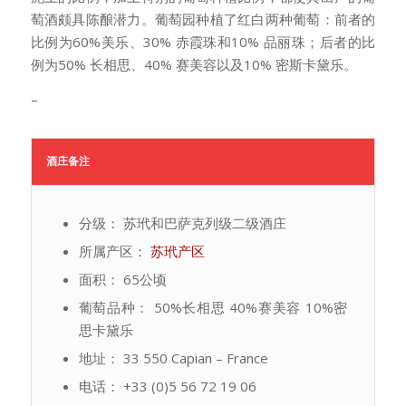
萄酒颇具陈酿潜力。葡萄园种植了红白两种葡萄：前者的
比例为60%美乐、30% 赤霞珠和10% 品丽珠；后者的比
例为50% 长相思、40% 赛美容以及10% 密斯卡黛乐。
–
酒庄备注
分级： 苏玳和巴萨克列级二级酒庄
所属产区：
苏玳产区
面积： 65公顷
葡萄品种： 50%长相思 40%赛美容 10%密
思卡黛乐
地址： 33 550 Capian – France
电话： +33 (0)5 56 72 19 06