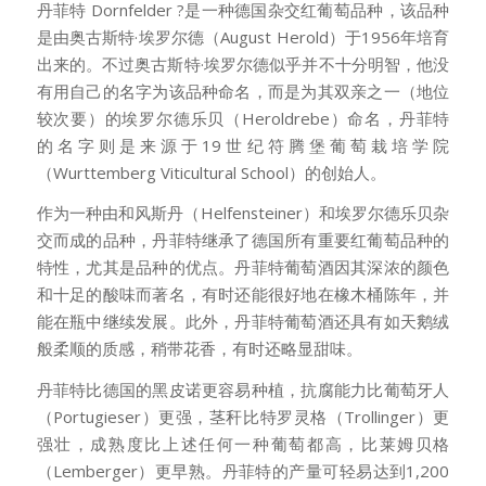
丹菲特 Dornfelder ?
是一种德国杂交红葡萄品种，该品种
是由奥古斯特·埃罗尔德（August Herold）于1956年培育
出来的。不过奥古斯特·埃罗尔德似乎并不十分明智，他没
有用自己的名字为该品种命名，而是为其双亲之一（地位
较次要）的埃罗尔德乐贝（Heroldrebe）命名，丹菲特
的名字则是来源于19世纪符腾堡葡萄栽培学院
（Wurttemberg Viticultural School）的创始人。
作为一种由和风斯丹（Helfensteiner）和埃罗尔德乐贝杂
交而成的品种，丹菲特继承了德国所有重要红葡萄品种的
特性，尤其是品种的优点。丹菲特葡萄酒因其深浓的颜色
和十足的酸味而著名，有时还能很好地在橡木桶陈年，并
能在瓶中继续发展。此外，丹菲特葡萄酒还具有如天鹅绒
般柔顺的质感，稍带花香，有时还略显甜味。
丹菲特比德国的黑皮诺更容易种植，抗腐能力比葡萄牙人
（Portugieser）更强，茎秆比特罗灵格（Trollinger）更
强壮，成熟度比上述任何一种葡萄都高，比莱姆贝格
（Lemberger）更早熟。丹菲特的产量可轻易达到1,200