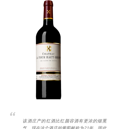
该酒庄产的红酒比红颜容酒有更浓的烟熏
气。现在这个酒庄的葡萄树龄为21年，因此