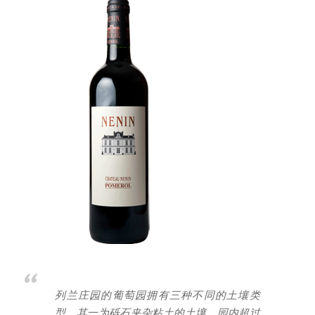
列兰庄园的葡萄园拥有三种不同的土壤类
型。其一为砾石夹杂粘土的土壤，园内超过