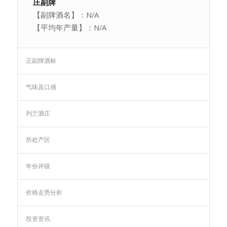
庄副牌
【副牌酒名】：N/A
【平均年产量】：N/A
正副牌酒标
气味及口感
列兰酒庄
所处产区
年份评级
价格走势分析
投资资讯