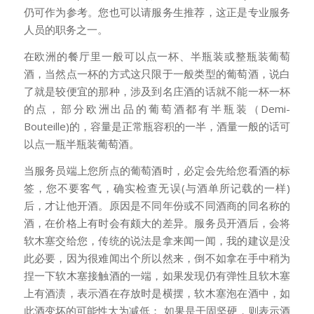
仍可作为参考。您也可以请服务生推荐，这正是专业服务
人员的职务之一。
在欧洲的餐厅里一般可以点一杯、半瓶装或整瓶装葡萄
酒，当然点一杯的方式这只限于一般类型的葡萄酒，说白
了就是较便宜的那种，涉及到名庄酒的话就不能一杯一杯
的点，部分欧洲出品的葡萄酒都有半瓶装（Demi-
Bouteille)的，容量是正常瓶容积的一半，酒量一般的话可
以点一瓶半瓶装葡萄酒。
当服务员端上您所点的葡萄酒时，必定会先给您看酒的标
签，您不要客气，确实检查无误(与酒单所记载的一样)
后，才让他开酒。原因是不同年份或不同酒商的同名称的
酒，在价格上有时会有颇大的差异。服务员开酒后，会将
软木塞交给您，传统的说法是拿来闻一闻，我的建议是没
此必要，因为很难闻出个所以然来，倒不如拿在手中稍为
捏一下软木塞接触酒的一端，如果发现仍有弹性且软木塞
上有酒渍，表示酒在存放时是横摆，软木塞泡在酒中，如
此酒变坏的可能性大为减低； 如果是干固坚硬，则表示酒