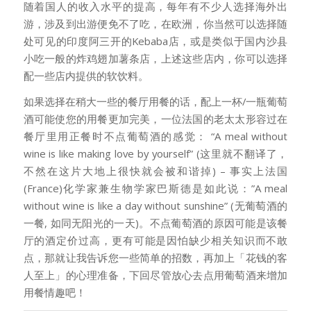
随着国人的收入水平的提高，每年有不少人选择海外出
游，涉及到出游便免不了吃，在欧洲，你当然可以选择随
处可见的印度阿三开的Kebaba店，或是类似于国内沙县
小吃一般的炸鸡翅加薯条店，上述这些店内，你可以选择
配一些店内提供的软饮料。
如果选择在稍大一些的餐厅用餐的话，配上一杯/一瓶葡萄
酒可能使您的用餐更加完美，一位法国的老太太形容过在
餐厅里用正餐时不点葡萄酒的感觉： “A meal without
wine is like making love by yourself” (这里就不翻译了，
不然在这片大地上很快就会被和谐掉) – 事实上法国
(France)化学家兼生物学家巴斯德是如此说：”A meal
without wine is like a day without sunshine” (无葡萄酒的
一餐, 如同无阳光的一天)。不点葡萄酒的原因可能是该餐
厅的酒定价过高，更有可能是因怕缺少相关知识而不敢
点，那就让我告诉您一些简单的招数，再加上「花钱的客
人至上」的心理准备，下回尽管放心去点用葡萄酒来增加
用餐情趣吧！