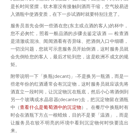
是长时间竖摆，软木塞没有接触到酒而干缩，空气较易进
入酒瓶中使酒变质，在下一步试酒时就要特别注意了。
服务员首先会倒一些酒在您(东主或点酒的客人)的杯中，
您不必匆忙，照着一般品酒的步骤去鉴定该酒 — 检查酒
是清澈或混浊、闻闻酒看有否异味、把酒倒入口中细嚼，
一切没问题，您就可示意服务员开始倒酒，这时服务员就
会先倒给您的客人，最后才轮到您，这是欧洲不成文的规
矩。
附带说明一下「换瓶(decant)」-不是换另一瓶酒，而是一
些老年份的红酒通常会有沉淀物，这时服务员就应该先将
酒直立一段时间，让沉淀物沉在瓶底，然后小心将酒倒到
另一个玻璃或水晶容器(decanter)去，把沉淀物留在酒瓶
中（
查看什么是葡萄酒中的沉淀物
）。在餐厅中换瓶时有
时会在酒瓶下方点一根蜡烛，目的不是要「温酒」，而是
让服务员在较不明亮的环境中看到沉淀物何时快要流出
来。