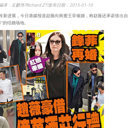
编译：
左麒伟
?
Richard.Z
?
?
发布日期：
2015-01-10
又传新进展，今日港媒报道赵薇向闺蜜王菲催婚，称赵薇还承诺借出
菲”的结婚场地。