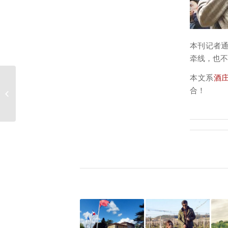
本刊记者
牵线，也不
本文系
酒
一份给“80后”婚礼的葡
合！
萄酒单