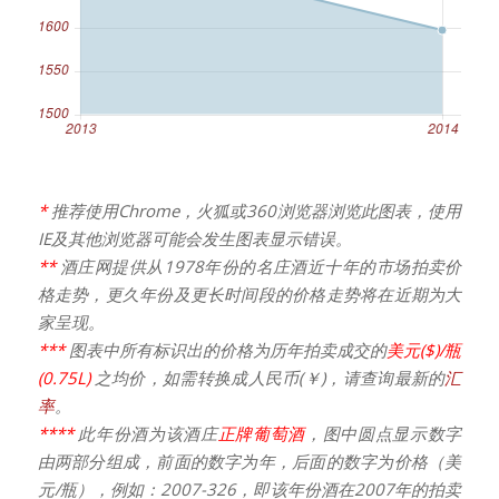
*
推荐使用Chrome，火狐或360浏览器浏览此图表，使用
IE及其他浏览器可能会发生图表显示错误。
**
酒庄网提供从1978年份的名庄酒近十年的市场拍卖价
格走势，更久年份及更长时间段的价格走势将在近期为大
家呈现。
***
图表中所有标识出的价格为历年拍卖成交的
美元($)/瓶
(0.75L)
之均价，如需转换成人民币(￥)，请查询最新的
汇
率
。
****
此年份酒为该酒庄
正牌葡萄酒
，图中圆点显示数字
由两部分组成，前面的数字为年，后面的数字为价格（美
元/瓶），例如：2007-326，即该年份酒在2007年的拍卖