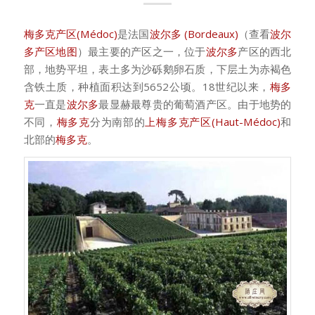
梅多克产区(Médoc)
是法国
波尔多 (Bordeaux)
（查看
波尔
多产区地图
）最主要的产区之一，位于
波尔多
产区的西北
部，地势平坦，表土多为沙砾鹅卵石质，下层土为赤褐色
含铁土质，种植面积达到5652公顷。18世纪以来，
梅多
克
一直是
波尔多
最显赫最尊贵的葡萄酒产区。由于地势的
不同，
梅多克
分为南部的
上梅多克产区(Haut-Médoc)
和
北部的
梅多克
。