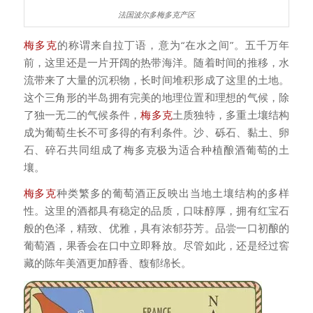
法国波尔多梅多克产区
梅多克
的称谓来自拉丁语，意为“在水之间”。五千万年
前，这里还是一片开阔的热带海洋。随着时间的推移，水
流带来了大量的沉积物，长时间堆积形成了这里的土地。
这个三角形的半岛拥有完美的地理位置和理想的气候，除
了独一无二的气候条件，
梅多克
土质独特，多重土壤结构
成为葡萄生长不可多得的有利条件。沙、砾石、黏土、卵
石、碎石共同组成了梅多克极为适合种植酿酒葡萄的土
壤。
梅多克
种类繁多的葡萄酒正反映出当地土壤结构的多样
性。这里的酒都具有稳定的品质，口味醇厚，拥有红宝石
般的色泽，精致、优雅，具有浓郁芬芳。品尝一口初酿的
葡萄酒，果香会在口中立即释放。尽管如此，还是经过窖
藏的陈年美酒更加醇香、馥郁绵长。