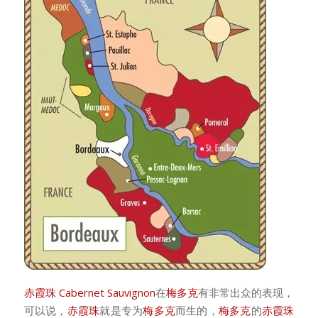
赤霞珠 Cabernet Sauvignon
在
梅多克
有非常出众的表现，
可以说，
赤霞珠
就是专为
梅多克
而生的，
梅多克
的
赤霞珠