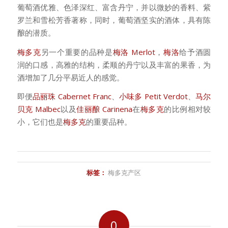
葡萄酒优雅、色泽深红、富含丹宁，并以微妙的香料、紫
罗兰和雪松芳香著称，同时，葡萄酒坚实的酒体，具有陈
酿的潜质。
梅多克
另一个重要的品种是
梅洛 Merlot
，
梅洛
给予酒圆
润的口感，高雅的结构，柔顺的丹宁以及丰富的果香，为
酒增加了几分平易近人的感觉。
即便
品丽珠 Cabernet Franc
、
小味多 Petit Verdot
、
马尔
贝克 Malbec
以及
佳丽酿 Carinena
在
梅多克
的比例相对较
小，它们也是
梅多克
的重要品种。
标签：
梅多克产区
0