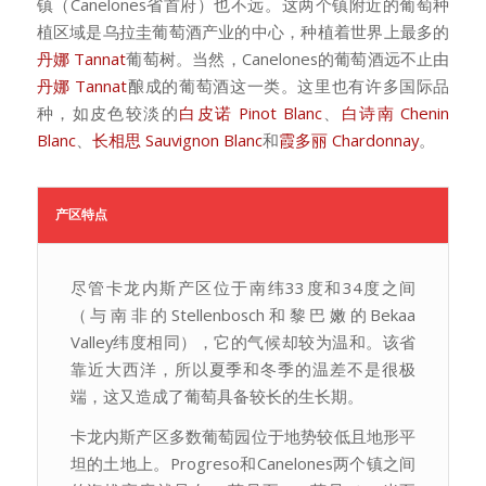
镇（Canelones省首府）也不远。这两个镇附近的葡萄种
植区域是乌拉圭葡萄酒产业的中心，种植着世界上最多的
丹娜 Tannat
葡萄树。当然，Canelones的葡萄酒远不止由
丹娜 Tannat
酿成的葡萄酒这一类。这里也有许多国际品
种，如皮色较淡的
白皮诺 Pinot Blanc
、
白诗南 Chenin
Blanc
、
长相思 Sauvignon Blanc
和
霞多丽 Chardonnay
。
产区特点
尽管卡龙内斯产区位于南纬33度和34度之间
（与南非的Stellenbosch和黎巴嫩的Bekaa
Valley纬度相同），它的气候却较为温和。该省
靠近大西洋，所以夏季和冬季的温差不是很极
端，这又造成了葡萄具备较长的生长期。
卡龙内斯产区多数葡萄园位于地势较低且地形平
坦的土地上。Progreso和Canelones两个镇之间