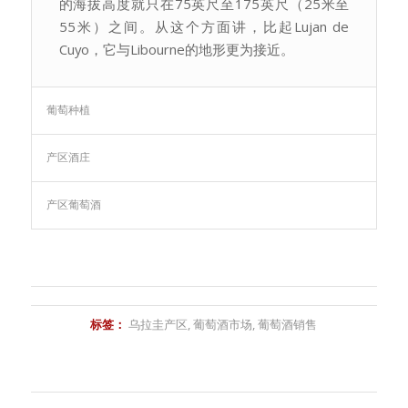
的海拔高度就只在75英尺至175英尺（25米至
55米）之间。从这个方面讲，比起Lujan de
Cuyo，它与Libourne的地形更为接近。
葡萄种植
产区酒庄
产区葡萄酒
标签：
乌拉圭产区
,
葡萄酒市场
,
葡萄酒销售