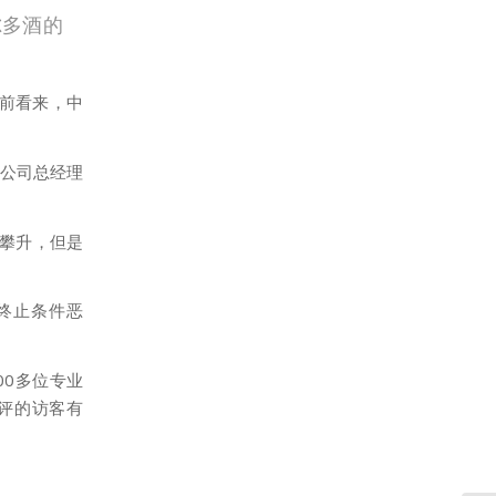
尔多酒的
。
前看来，中
处，公司总经理
断攀升，但是
管去年终止条件恶
00多位专业
品评的访客有