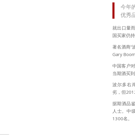
今年
优秀
就出口量
国买家仍持
著名酒商“波
Gary B
中国客户对
当期酒买到
波尔多右岸经典
劣，但20
据期酒品鉴
人士。中级
1300名。