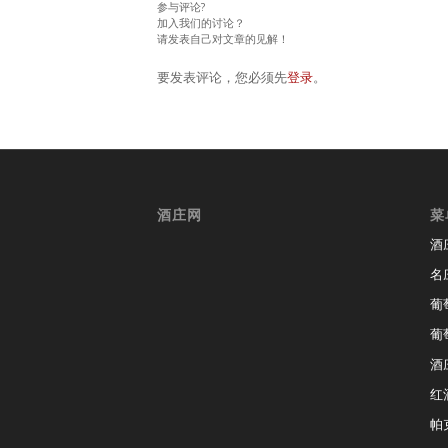
参与评论?
加入我们的讨论？
请发表自己对文章的见解！
要发表评论，您必须先
登录
。
酒庄网
菜
酒
名
葡
葡
酒
红
帕