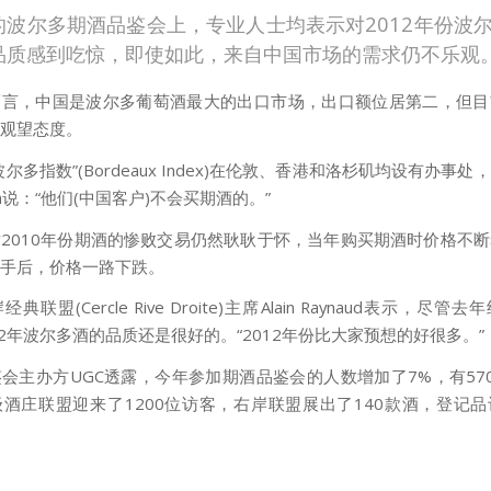
的波尔多期酒品鉴会上，专业人士均表示对2012年份波
品质感到吃惊，即使如此，来自中国市场的需求仍不乐观
而言，中国是波尔多葡萄酒最大的出口市场，出口额位居第二，但目
观望态度。
尔多指数”(Bordeaux Index)在伦敦、香港和洛杉矶均设有办事
oom说：“他们(中国客户)不会买期酒的。”
2010年份期酒的惨败交易仍然耿耿于怀，当年购买期酒时价格不
手后，价格一路下跌。
联盟(Cercle Rive Droite)主席Alain Raynaud表示，尽
12年波尔多酒的品质还是很好的。“2012年份比大家预想的好很多。”
会主办方UGC透露，今年参加期酒品鉴会的人数增加了7%，有57
酒庄联盟迎来了1200位访客，右岸联盟展出了140款酒，登记