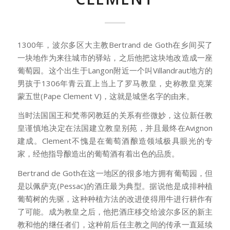
1300年，波尔多区大主教Bertrand de Goth在乡间买了
一块地作为来往城市的驿站，之后他把这块地改造成一座
葡萄园。这个出生于Langon附近一个叫Villandraut地方的
男孩于1306年青云直上当上了罗马教皇，史称教皇克莱
蒙五世(Pape Clement V)，这就是城堡名字的由来。
当时法国国王和梵蒂冈教廷的关系有些微妙，这位新任教
皇谨慎地决定在法国建立教皇别苑，并且最终在Avignon
建成。Clement不愧是在葡萄酒酿造领域极具眼光的专
家，经他指导酿造出的葡萄酒有着出色的品质。
Bertrand de Goth在这一地区的很多地方拥有葡萄园，但
是以佩萨克(Pessac)的酒庄最为典型。据说他是成排种植
葡萄树的先驱，这种种植方法的改进使得用牛进行耕作有
了可能。成为教皇之后，他把酒庄移交给波尔多区的新主
教和他的继任者们，这种前后任主教之间的传承一直延续