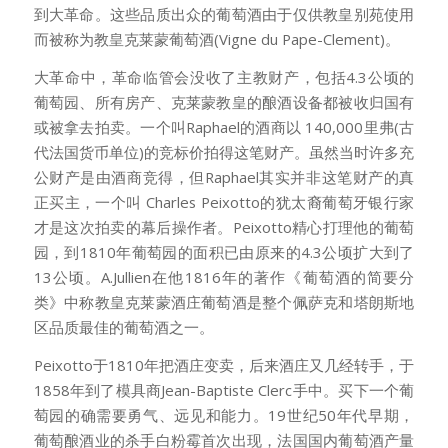
到大革命。这些品质出众的葡萄酒由于仅供教皇别苑使用
而被称为教皇克莱蒙葡萄酒(Vigne du Pape-Clement)。
大革命中，革命临管会没收了主教财产，包括4.3公顷的
葡萄园、所有房产、克莱蒙教皇的酿酒设备都被收归国有
或被拿去拍卖。一个叫Raphael的酒商以 140,000里弗(古
代法国货币单位)的竞标价拍得这笔财产。虽然当时许多充
公财产是由酒商竞得，但Raphael其实并非这笔财产的真
正买主，一个叫 Charles Peixotto的犹太裔葡萄牙银行家
才是这次拍卖的幕后操作者。Peixotto精心打理他的葡萄
园，到1810年葡萄园的面积已由原来的4.3公顷扩大到了
13公顷。A.Jullien在他1816年的著作《葡萄酒的简要分
类》中称教皇克莱蒙酒庄葡萄酒是整个佩萨克和塔朗斯地
区品质最佳的葡萄酒之一。
Peixotto于1810年把酒庄变卖，后来酒庄又几经转手，于
1858年到了模具商Jean-Baptiste Clerc手中。买下一个葡
萄园的确需要勇气、远见和能力。19世纪50年代早期，
葡萄酿酒业的杀手白粉霉首次出现，法国国内葡萄酒产量