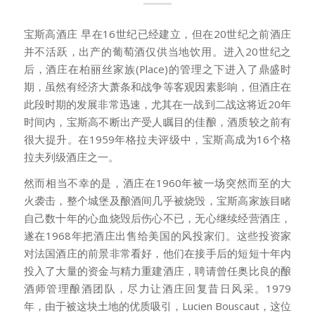
宝斯高酒庄 早在16世纪已经建立，但在20世纪之前酒庄
并不活跃，出产的葡萄酒仅供当地饮用。进入20世纪之
后，酒庄在柏丽丝家族(Place)的管理之下进入了鼎盛时
期，虽然有经济大萧条和战争等客观因素影响，但酒庄在
此段时期的发展非常迅速，尤其在一战到二战这将近20年
时间内，宝斯高不断出产受人瞩目的佳酿，酒质较之前有
很大提升。在1959年格拉夫评级中，宝斯高成为16个格
拉夫列级酒庄之一。
然而相当不幸的是，酒庄在1960年被一场突然而至的大
火袭击，整个城堡及酿酒间几乎被烧毁，宝斯高家族目睹
自己数十年的心血烧毁后伤心不已，无心继续经营酒庄，
遂在1968年把酒庄出售给美国的风投家们。这些投资家
对法国酒庄的前景非常看好，他们在接手后的短短十年内
投入了大量的资金与精力重建酒庄，聘请曾任奥比良的酿
酒师管理酿酒团队，尽力让酒庄回复昔日风采。1979
年，由于被这块土地的优质吸引，Lucien Bouscaut，这位