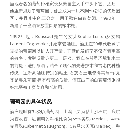
当地著名的葡萄种植家便从美国主人手中买下它。之后，
他重新规划了葡萄园，使之成为一块不到50公顷的优质园
区，并且其中的三分之一用于酿造白葡萄酒。1990年，
新建了一座酒窖放置圆形的橡木桶。
1992年起，Bouscaut先生的女儿Sophie Lurton及女婿
Laurent Cogombles开始掌管酒庄。酒庄在90年代收购了
隔壁的葡萄园以扩大其产量，而新的发酵室不仅有着更高
的效率，发酵质量亦更上一层楼。酒庄在尊重环境和水土
的前提下进行酿酒，结合了现代的先进技术和古老的种植
传统。宝斯高酒庄特别的粘土-石灰石土地使得其葡萄(尤
其是美乐葡萄)拥有很高的质量。酒庄出产的白葡萄酒则很
好地平衡了赛美容和长相思。
葡萄园的具体状况
酒庄现时有54公顷葡萄园，土壤上层为粘土沙石层，底层
为石灰石。红葡萄的种植比例为55%美乐(Merlot)、40%
赤霞珠(Cabernet Sauvignon)、5%马尔贝克(Malbec)。种