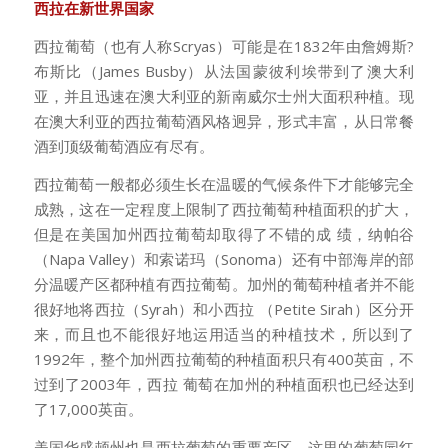
西拉在新世界国家
西拉葡萄（也有人称Scryas）可能是在1832年由詹姆斯?
布斯比（James Busby）从法国蒙彼利埃带到了澳大利
亚，并且迅速在澳大利亚的新南威尔士州大面积种植。现
在澳大利亚的西拉葡萄酒风格迥异，形式丰富，从日常餐
酒到顶级葡萄酒应有尽有。
西拉葡萄一般都必须生长在温暖的气候条件下才能够完全
成熟，这在一定程度上限制了西拉葡萄种植面积的扩大，
但是在美国加州西拉葡萄却取得了不错的成 绩，纳帕谷
（Napa Valley）和索诺玛（Sonoma）还有中部海岸的部
分温暖产区都种植有西拉葡萄。加州的葡萄种植者并不能
很好地将西拉（Syrah）和小西拉 （Petite Sirah）区分开
来，而且也不能很好地运用适当的种植技术，所以到了
1992年，整个加州西拉葡萄的种植面积只有400英亩，不
过到了2003年，西拉 葡萄在加州的种植面积也已经达到
了17,000英亩。
美国华盛顿州也是西拉葡萄的重要产区，这里的葡萄园红