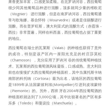
果香更加丰富，口感更加柔顺。在北罗讷河谷，西拉葡萄
很少同其他葡萄品种进行混酿，顶多就同少量的维欧尼
（Viognier） 进行混酿，但是在南罗讷河谷，西拉葡萄通
常与歌海娜、慕合怀特（Mourvedre）或者是佳丽酿进行
混酿。而在普罗旺斯，澳大利亚式的混酿方式（赤霞珠 -
西拉）非常普遍，同样在科西嘉，西拉葡萄也占据了重要
的地位。
西拉葡萄在瑞士的瓦莱斯（Valais）的种植也获得了意外
的成功，特别是该产区内一座阳光充足的村庄莎莫松
（Chamoson），充分应用了罗讷河 谷的传统葡萄种植技
术。瓦莱斯的西拉葡萄酒风味凝练，口感成熟。意大利目
前也在慢慢扩大西拉葡萄的种植面积，其中当属托斯卡纳
南部的科托纳（Cortona）最为出名，该地区的西拉葡萄
是1899年从法国蒙彼利埃(Montpellier)引进到皮埃蒙特
（Piemonte）的。另外，西班 牙在2004年西拉葡萄酒的
种植面积就达到了3,000公顷，其中比较著名的产区有多
乐多（Toledo）和曼设拉（Manchuela）。