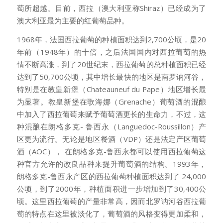
萄所超越。目前，西拉（澳大利亚称Shiraz）已经成为了
澳大利亚最为主要的红葡萄品种。
1968年，法国西拉葡萄的种植面积达到2,700公顷，是20
年前（1948年）的十倍，之后法国国内对西拉葡萄的热
情不断高涨，到了20世纪末，西拉葡萄的总种植面积已经
达到了50,700公顷，其中增长最快的地区是南罗讷河谷，
特别是在教皇新堡（Chateauneuf du Pape）地区增长最
为显著。教皇新堡在歌海娜（Grenache）葡萄酒的混酿
中加入了西拉葡萄来赋予葡萄酒更长的生命力，不过，这
种混酿在朗格多克- 鲁西永（Languedoc-Roussillon）产
区更为流行。无论是地区餐酒（VDP）还是法定产区葡萄
酒（AOC）， 在朗格多克-鲁西永都可以使用西拉葡萄这
种官方允许的改良品种来提升葡萄酒的结构。1993年，
朗格多克-鲁西永产区的西拉葡萄种植面积达到了 24,000
公顷，到了2000年，种植面积进一步增加到了30,400公
顷。这里西拉葡萄的产量非常高，因而北罗讷河谷西拉葡
萄的特点在这里被淡化了，葡萄酒的风格变得更加柔和，