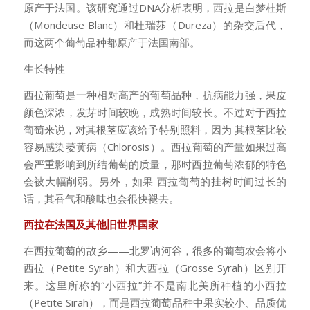
原产于法国。该研究通过DNA分析表明，西拉是白梦杜斯
（Mondeuse Blanc）和杜瑞莎（Dureza）的杂交后代，
而这两个葡萄品种都原产于法国南部。
生长特性
西拉葡萄是一种相对高产的葡萄品种，抗病能力强，果皮
颜色深浓，发芽时间较晚，成熟时间较长。不过对于西拉
葡萄来说，对其根茎应该给予特别照料，因为 其根茎比较
容易感染萎黄病（Chlorosis）。西拉葡萄的产量如果过高
会严重影响到所结葡萄的质量，那时西拉葡萄浓郁的特色
会被大幅削弱。另外，如果 西拉葡萄的挂树时间过长的
话，其香气和酸味也会很快褪去。
西拉在法国及其他旧世界国家
在西拉葡萄的故乡——北罗讷河谷，很多的葡萄农会将小
西拉（Petite Syrah）和大西拉（Grosse Syrah）区别开
来。这里所称的“小西拉”并不是南北美所种植的小西拉
（Petite Sirah），而是西拉葡萄品种中果实较小、品质优