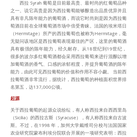
西拉 Syrah 葡萄是目前最高贵、最时尚的红葡萄品种
之一。说它高贵是因为西拉葡萄能够酿造出品质优异并且
具有非凡陈年能力的葡萄酒，而说它时尚则是因为西拉葡
萄酒目前在全球葡萄酒市场中倍受青睐。法国的埃米塔日
（Hermitage）所产的西拉葡萄也被称为Hermitage，毫
无疑问该地区是西拉葡萄表现最佳的产区，这里的葡萄酒
具有极强的陈年能力，经久耐存。从18世纪到19世纪，
很多的波尔多红葡萄酒都会采用西拉葡萄来进行混酿以增
加葡萄酒的香气、口感的浓郁程度，并提升葡萄酒的陈年
能力，由此可见西拉葡萄的价值和作用不容小觑。 当前西
拉葡萄酒非常流行，据统计，西拉葡萄的种植面积世界排
名第五，达137,000公顷。
起源
关于西拉葡萄的起源众说纷纭，有人称西拉来自西西里岛
（Sicilia）的西拉古斯（Syracuse），有人称西拉来自古波
斯。不过，在1998 年，加州大学戴维司分校与法国国家
农业研究院蒙布利埃分院联合开展的一项研究表明：西拉