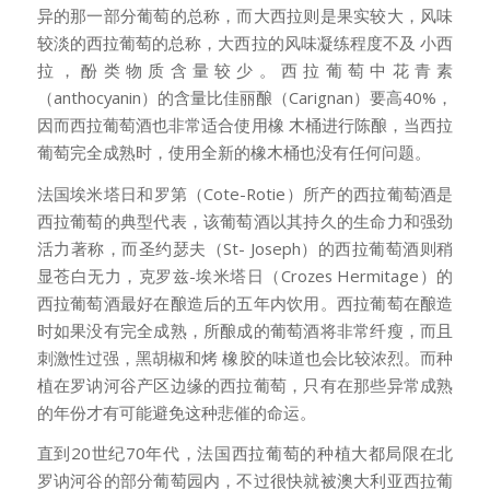
异的那一部分葡萄的总称，而大西拉则是果实较大，风味
较淡的西拉葡萄的总称，大西拉的风味凝练程度不及 小西
拉，酚类物质含量较少。西拉葡萄中花青素
（anthocyanin）的含量比佳丽酿（Carignan）要高40%，
因而西拉葡萄酒也非常适合使用橡 木桶进行陈酿，当西拉
葡萄完全成熟时，使用全新的橡木桶也没有任何问题。
法国埃米塔日和罗第（Cote-Rotie）所产的西拉葡萄酒是
西拉葡萄的典型代表，该葡萄酒以其持久的生命力和强劲
活力著称，而圣约瑟夫（St- Joseph）的西拉葡萄酒则稍
显苍白无力，克罗兹-埃米塔日（Crozes Hermitage）的
西拉葡萄酒最好在酿造后的五年内饮用。西拉葡萄在酿造
时如果没有完全成熟，所酿成的葡萄酒将非常纤瘦，而且
刺激性过强，黑胡椒和烤 橡胶的味道也会比较浓烈。而种
植在罗讷河谷产区边缘的西拉葡萄，只有在那些异常成熟
的年份才有可能避免这种悲催的命运。
直到20世纪70年代，法国西拉葡萄的种植大都局限在北
罗讷河谷的部分葡萄园内，不过很快就被澳大利亚西拉葡