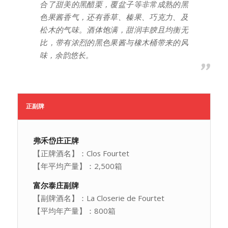
合了甜美的黑醋栗，覆盆子等非常成熟的黑
色果酱香气，还有香草、榛果、巧克力、及
松木的气味。酒体饱满，甜润丰腴且均衡无
比，带有浓烈的黑色果酱与橡木桶带来的风
味，余韵悠长。
正副牌
弗禾岱庄正牌
【正牌酒名】：Clos Fourtet
【年平均产量】：2,500箱
富尔泰庄副牌
【副牌酒名】：La Closerie de Fourtet
【平均年产量】：800箱