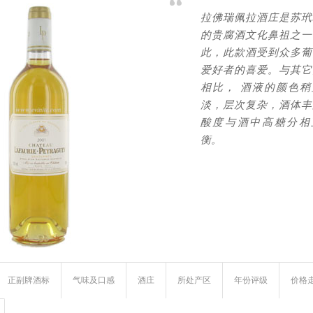
拉佛瑞佩拉酒庄是苏玳
的贵腐酒文化鼻祖之一
此，此款酒受到众多葡
爱好者的喜爱。与其它
相比， 酒液的颜色稍
淡，层次复杂，酒体丰
酸度与酒中高糖分相
衡。
正副牌酒标
气味及口感
酒庄
所处产区
年份评级
价格