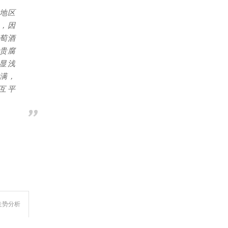
地区
，因
萄酒
贵腐
显浅
满，
互平
走势分析