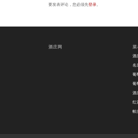
要发表评论，您必须先
登录
。
酒庄网
菜
酒
名
葡
葡
酒
红
帕