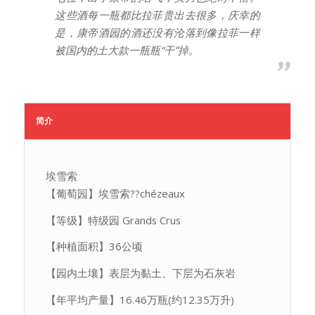
这些酒每一瓶都比拉菲贵出去很多，庆幸的
是，康帝酒园的酒还没有沦落到像拉菲一样
被国内的土大款一瓶瓶“干”掉。
简介
埃雪索
【葡萄园】埃雪索??chézeaux
【等级】特级园 Grands Crus
【种植面积】36公顷
【园内土壤】表层为黏土、下层为石灰岩
【年平均产量】16.46万瓶(约12.35万升)