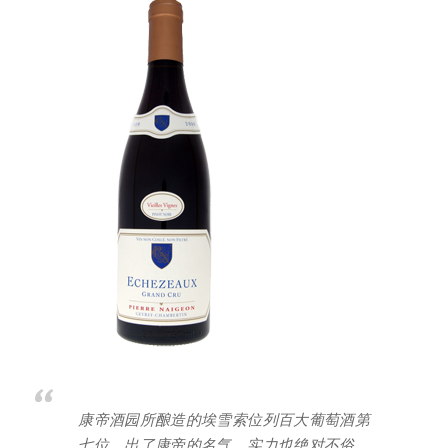
康帝酒园所酿造的埃雪索位列百大葡萄酒第
七位，出了康帝的名气，实力也绝对不俗。