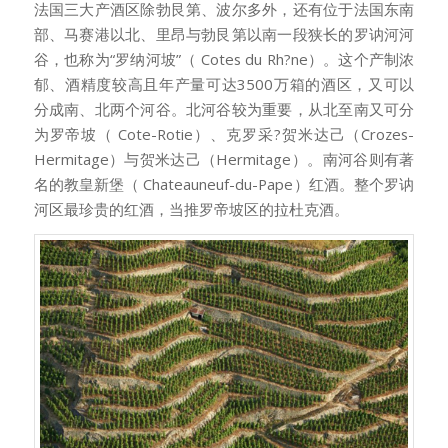
法国三大产酒区除勃艮第、波尔多外，还有位于法国东南
部、马赛港以北、里昂与勃艮第以南一段狭长的罗讷河河
谷，也称为“罗纳河坡”（ Cotes du Rh?ne）。这个产制浓
郁、酒精度较高且年产量可达3500万箱的酒区，又可以
分成南、北两个河谷。北河谷较为重要，从北至南又可分
为罗帝坡（ Cote-Rotie）、克罗采?贺米达己（Crozes-
Hermitage）与贺米达己（Hermitage）。南河谷则有著
名的教皇新堡（ Chateauneuf-du-Pape）红酒。整个罗讷
河区最珍贵的红酒，当推罗帝坡区的拉杜克酒。