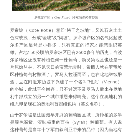
罗帝坡产区（ Cote-Rotie）特有地形的葡萄园
罗帝坡（ Cote-Rotie）意即“烤干之坡地”，又以石灰土土
色深或浅，分成“金坡”及“褐坡”。罗帝坡产区的名气比起波
尔多产区显然是小得多，只有真正的行家才能慧眼识英
雄。占地150公顷的罗帝坡区已有2600多年的历史，当波
尔多地区还没有种植任何一株葡萄，勃艮第地区也还是一
片原始丛林、不见天日的蛮荒地带时，希腊人就在罗帝坡
区种植葡萄树酿酒了。罗马人拉踵而至，也在此地继续酿
酒，且在附近东边坡下兴建了一个名叫“维恩”（Vienne）
的小城，此城至今尚存，只不过远不及罗马人后来在奥地
利中部成立的另一个城市维恩来得响亮。这个在奥地利的
维恩即是现在的奥地利首都维也纳（英文名称）。
由于罗帝坡是法国最早开辟的葡萄园区域，所种植的多半
是颜色深紫、涩味极重的西拉（Syrah）种葡萄。有人说
这种葡萄是当年十字军由叙利亚带来的品种（因为当地有