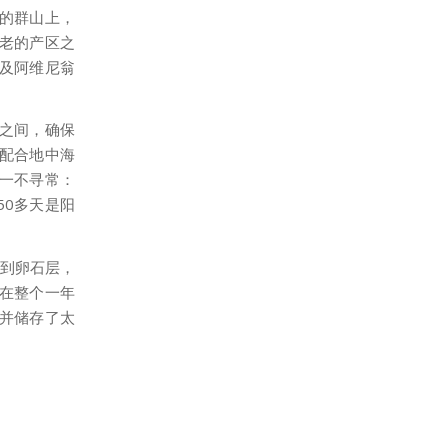
壤的群山上，
古老的产区之
及阿维尼翁
米之间，确保
，配合地中海
一不寻常：
50多天是阳
入到卵石层，
在整个一年
并储存了太