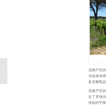
史蒂芬-史普瑞尔
尼姆产区
Steven Spurrier
当地多种
多克葡萄品
尼姆产区
近了罗纳
传统的平衡