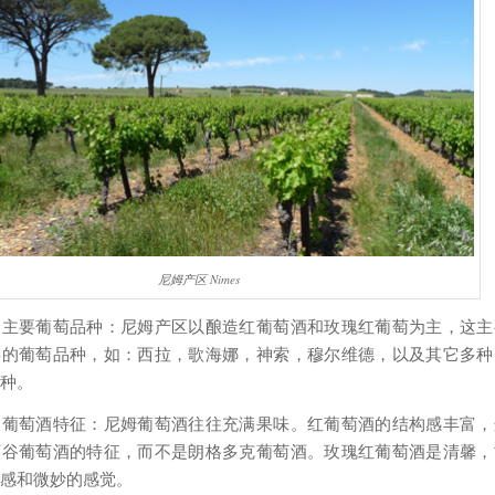
尼姆产区 Nimes
的主要葡萄品种：尼姆产区以酿造红葡萄酒和玫瑰红葡萄为主，这主
类的葡萄品种，如：西拉，歌海娜，神索，穆尔维德，以及其它多种
种。
的葡萄酒特征：尼姆葡萄酒往往充满果味。红葡萄酒的结构感丰富，
河谷葡萄酒的特征，而不是朗格多克葡萄酒。玫瑰红葡萄酒是清馨，
感和微妙的感觉。