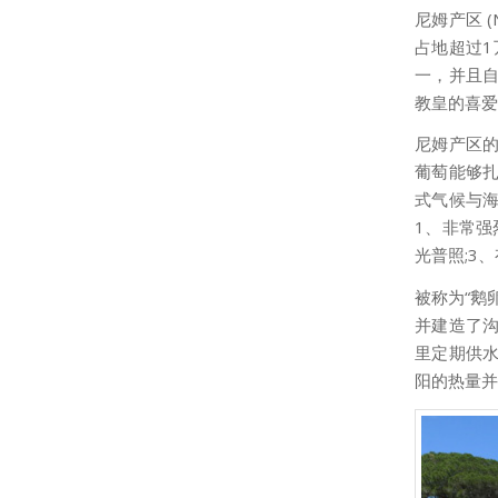
尼姆产区 
占地超过1
一，并且
教皇的喜爱
尼姆产区的
葡萄能够扎
式气候与
1、非常强
光普照;3
被称为“鹅
并建造了
里定期供
阳的热量并