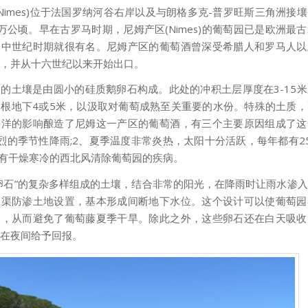
(Nimes)位于法国罗纳河谷右岸以及与朗格多克-普罗旺斯三角洲接
万公顷。早在古罗马时期，尼姆产区(Nimes)的葡萄园已是欧洲最
自中世纪时期就很有名。尼姆产区的葡萄酒曾深受希腊人和罗马人以
，并从十六世纪以来开始出口。
的土壤是由圆小的硅质鹅卵石构成。此处的冲积土层厚度在3-15
根地下4或5米，以汲取对葡萄成熟至关重要的水份。特殊的土质
海洋的影响酿造了尼姆这一产区的葡萄酒，有三个主要原因组成了这
烈的季节性降雨;2、夏季温度非常炎热，太阳十分活跃，每年都有2
、有干燥寒冷的西北风清除葡萄园的疾病。
卵石”的复杂多样组成的土壤，结合非常的阳光，在降雨时让雨水渗
沟渠防渗土地设置，基本形成间断地下水位。这个设计可以使葡萄园
水，从而避免了葡萄藤夏季干旱。除此之外，这些卵石还在白天吸收
在夜间给予回报。