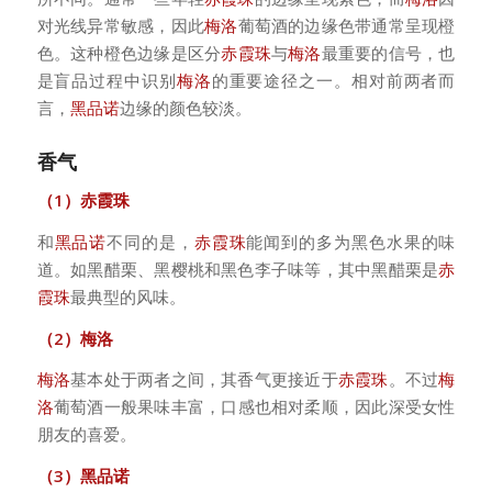
对光线异常敏感，因此
梅洛
葡萄酒的边缘色带通常呈现橙
色。这种橙色边缘是区分
赤霞珠
与
梅洛
最重要的信号，也
是盲品过程中识别
梅洛
的重要途径之一。相对前两者而
言，
黑品诺
边缘的颜色较淡。
香气
（1）赤霞珠
和
黑品诺
不同的是，
赤霞珠
能闻到的多为黑色水果的味
道。如黑醋栗、黑樱桃和黑色李子味等，其中黑醋栗是
赤
霞珠
最典型的风味。
（2）梅洛
梅洛
基本处于两者之间，其香气更接近于
赤霞珠
。不过
梅
洛
葡萄酒一般果味丰富，口感也相对柔顺，因此深受女性
朋友的喜爱。
（3）黑品诺