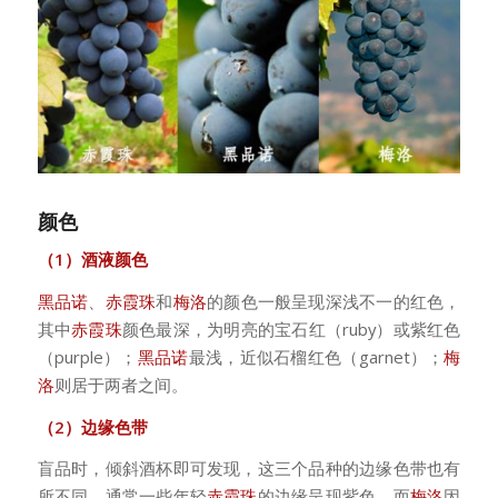
颜色
（1）酒液颜色
黑品诺
、
赤霞珠
和
梅洛
的颜色一般呈现深浅不一的红色，
其中
赤霞珠
颜色最深，为明亮的宝石红（ruby）或紫红色
（purple）；
黑品诺
最浅，近似石榴红色（garnet）；
梅
洛
则居于两者之间。
（2）边缘色带
盲品时，倾斜酒杯即可发现，这三个品种的边缘色带也有
所不同。通常一些年轻
赤霞珠
的边缘呈现紫色，而
梅洛
因