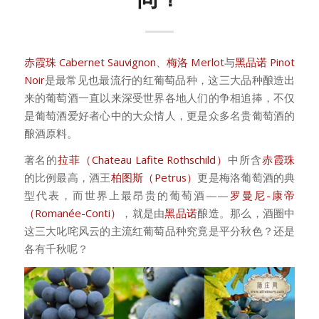
赤霞珠 Cabernet Sauvignon
、
梅洛 Merlot
与
黑品诺 Pinot
Noir
是最常见也最流行的红葡萄品种，这三大品种酿造出
来的葡萄酒一直以来深受世界各地人们的争相追捧，不仅
是葡萄酒爱好者心中的大众情人，更是众多名贵葡萄酒的
酿酒原料。
著名的
拉菲（Chateau Lafite Rothschild）
中所含
赤霞珠
的比例最高，酒王
柏图斯（Petrus）
更是梅洛葡萄酒的典
型代表，而世界上最昂贵的葡萄酒——
罗曼尼-康帝
（Romanée-Conti）
，就是由
黑品诺
酿造。那么，酒圈中
这三大叱咤风云的主流红葡萄品种究竟是平分秋色？还是
各有千秋呢？