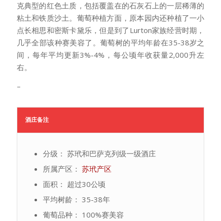
克典型的红色土质，包括覆盖在的石灰石上的一层稀薄的
粘土和铁质沙土。葡萄种植方面，原本园内还种植了一小
点长相思和密斯卡黛乐，但是到了Lurton家族经营时期，
几乎全部该种赛美容了。葡萄树的平均年龄在35-38岁之
间，每年平均更新3%-4%，每公顷年收获量2,000升左
右。
–
酒庄备注
分级： 苏玳和巴萨克列级一级酒庄
所属产区：
苏玳产区
面积： 超过30公顷
平均树龄： 35-38年
葡萄品种： 100%赛美容