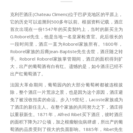
克利芒酒庄(Chateau Climens)位于巴萨克地区的平原上，
它的历史可以追溯到500多年以前。根据资料记载，酒庄
首次出现在一份1547年的买卖契约上，当时的新买主为
G.Roborel先生，他是当地一名皇家检查官。此后很长的
一段时间里，酒庄一直为Roborel家族所有。1800年，
Roborel家族的后裔Jean-Baptiste先生去世，酒庄随之转
手。Roborel Roborel家族掌管期间，酒庄的面积得到扩
大，出产的葡萄酒有白有红。遗憾的是，如今酒庄已经不
出产红葡萄酒了。
法国大革命期间，葡萄园内的大部分葡萄树都被连根拔
除，整个酒庄一片荒凉之景，也是因为这个原因，酒庄避
免了被没收拍卖的命运。步入19世纪，Lacoste家族成为
了酒庄的新任主人。在整个家族的共同努力之下，酒庄得
以重获新生。1871年，Alfred Ribet买下酒庄，彼时酒庄
的面积下降为27公顷，加之根瘤蚜虫病肆虐，所出产的葡
萄酒的品质受到了很大的负面影响。1885年，Ribet先生