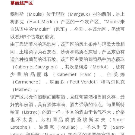
慕丽丝产区
穆利斯（Moulis）位于玛歌（Margaux）村的西侧，是上
梅多克（Haut-Medoc）产区的一个次产区。“Moulis”来
自法语中的“Moulin” （风车）。今天，在该地区，仍然可
以看到3个古老的磨坊。
由于靠近著名的玛歌村，该产区的风土条件与玛歌大致相
同，土壤类型为石灰石、沙砾和黏质石灰岩，产区东边有
适合种植葡萄的砾石坡。该产区主要的葡萄品种为赤霞珠
（Cabernet Sauvignon），其次是梅洛（Merlot），还有
少量的品丽珠（Cabernet Franc）、佳美娜
（Carmenere） 、味而多（Petit Verdot）和马尔贝克
（Malbec） 。
该产区只允许酿制红葡萄酒，且红葡萄酒相当耐久存，最
好的年份酒，具有酒体丰满、酒力强劲的特点。与里斯特
哈克（Listrac）的酒一样，本区的酒由于名气不大，价格
也不太贵，比相同品质的圣埃斯泰夫（Saint-
Estephe）、波雅克（Pauillac）、圣朱利安（Saint-
Julien）和玛歌（Margaux）等产区的酒要便宜得多，可