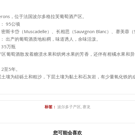
erons，位于法国波尔多格拉芙葡萄酒产区。
： 95公顷
斯卡岱（Muscadelle）、长相思（Sauvignon Blanc）、赛美蓉（Se
： 出产的葡萄酒质地粘稠，味道诱人，余味活泼。
 35万瓶
产区葡萄酒散发着糖渍水果和烘烤水果的芳香，还伴有柑橘水果和
 2至5年。
层土壤为硅砾土和粗沙，下层土壤为黏土和石灰岩，有少量氧化铁的
标签：
波尔多子产区
,
赛龙
您可能会喜欢