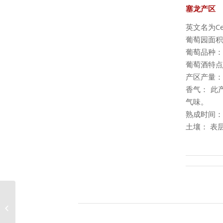
塞龙产区
英文名为C
葡萄园面积
葡萄品种： 密
葡萄酒特点
产区产量：
香气： 此
气味。
熟成时间：
土壤： 表
布朗丘产区