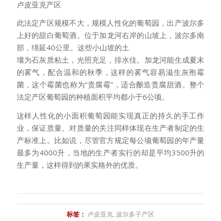
卢皮亚克产区
此法定产区规模不大，规模人性化的葡萄园，出产波尔多
上好的
甜白葡萄酒。位于加龙河右岸的山坡上，波尔多南
部，绵延40公里。这些小山坡的土
壤为石灰质粘土，光照充足，排水佳。加龙河能生成夏末
的雾气，配合温和的秋季，
这样的雾气容易滋生灰孢霉
菌，这个霉菌也称为“贵腐霉”，适合酿造贵腐甜酒。
整个
法定产区葡萄园的种植面积平均都小于6公顷。
这样人性化的小面积葡萄园能实现真正的持久的手工作
业，保证质量。
对质量的关注同样体现在生产者制定的生
产标准上。比如说，尽管官方规定每公顷
葡萄园的年产量
最多为4000升，当地的生产者实行的却是平均3500升的
生产量，
这样得到的果实格外的优质。
标签：
卢皮亚克
,
波尔多子产区