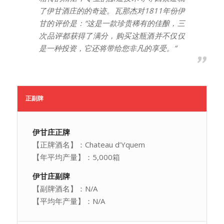
了伊甘酒庄的的奇迹。瓦那杰对1811年份伊
甘的评价是：“这是一款珍贵稀有的佳酿，三
次品评都获得了满分，购买这瓶酒并不仅仅
是一种投资，它还将带给您非凡的享受。”
正副牌
伊甘庄正牌
【正牌酒名】：Chateau d’Yquem
【年平均产量】：5,000箱
伊甘庄副牌
【副牌酒名】：N/A
【平均年产量】：N/A