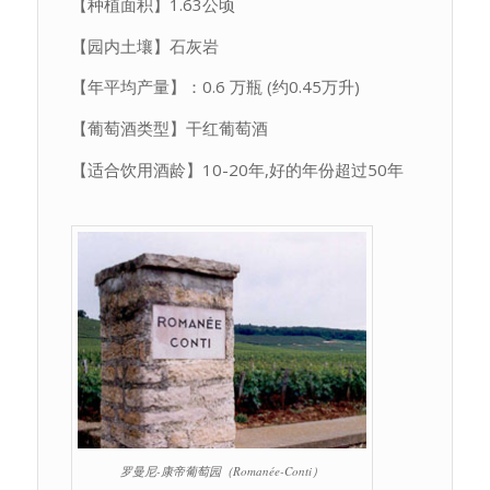
【种植面积】1.63公顷
【园内土壤】石灰岩
【年平均产量】：0.6 万瓶 (约0.45万升)
【葡萄酒类型】干红葡萄酒
【适合饮用酒龄】10-20年,好的年份超过50年
罗曼尼-康帝葡萄园（Romanée-Conti）