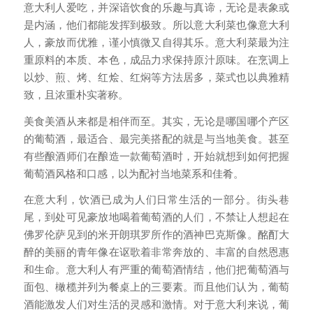
意大利人爱吃，并深谙饮食的乐趣与真谛，无论是表象或
是内涵，他们都能发挥到极致。所以意大利菜也像意大利
人，豪放而优雅，谨小慎微又自得其乐。意大利菜最为注
重原料的本质、本色，成品力求保持原汁原味。在烹调上
以炒、煎、烤、红烩、红焖等方法居多，菜式也以典雅精
致，且浓重朴实著称。
美食美酒从来都是相伴而至。其实，无论是哪国哪个产区
的葡萄酒，最适合、最完美搭配的就是与当地美食。甚至
有些酿酒师们在酿造一款葡萄酒时，开始就想到如何把握
葡萄酒风格和口感，以为配衬当地菜系和佳肴。
在意大利，饮酒已成为人们日常生活的一部分。街头巷
尾，到处可见豪放地喝着葡萄酒的人们，不禁让人想起在
佛罗伦萨见到的米开朗琪罗所作的酒神巴克斯像。酩酊大
醉的美丽的青年像在讴歌着非常奔放的、丰富的自然恩惠
和生命。意大利人有严重的葡萄酒情结，他们把葡萄酒与
面包、橄榄并列为餐桌上的三要素。而且他们认为，葡萄
酒能激发人们对生活的灵感和激情。对于意大利来说，葡