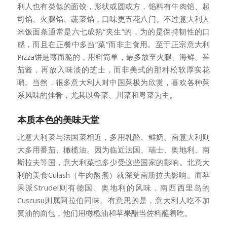
利人也有类似的面饺，形状或圆或方，馅料有牛肉馅、起
司馅、火腿馅、蔬菜馅，口味更五花八门。不过意大利人
米饭面条通常是六七成熟“夹生”的，为的是保持韧性的口
感，而且在正餐中多当“菜”而非主食用。至于正宗意大利
Pizza饼是薄而脆的，用料简单，最多放至火腿、海鲜、番
茄酱，再放入味淡的芝士，而非美式的那种松软厚实花
哨。当然，很多意大利人对中国菜极为欣赏，喜欢各种菜
系风味的佳肴，尤其以鲁菜、川菜和粤菜为主。
本质本色的美味天堂
北意大利菜与法国菜相近，多用乳酪、鲜奶。南意大利则
大多用番茄、橄榄油。因为临近法国、瑞士、奥地利、南
斯拉夫等国，意大利菜也多少受这些国家的影响。北意大
利的美食Culash（牛肉熬煮）就深受南斯拉夫影响。而苹
果派Strudel则有德国、奥地利的风味，南西西里岛的
Cuscusu则属阿拉伯同味。有意思的是，意大利人吃不加
黄油的面包，他们用橄榄油和苹果醋当佐料蘸着吃。