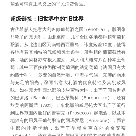
萄酒可谓真正意义上的平民消费食品。
超级链接：旧世界中的“旧世界”
古代希腊人把意大利叫做葡萄酒之国（enotria）。版图像
只靴子的意大利，由北至南，几乎全国各地都种植葡萄和
酿酒。从北边山区到南端西西里岛，纬度落差10度，使得
各地有着其独特的气候和风土条件，所种植的葡萄截然有
异，酒的风格亦有极大差别。意大利大概有八百种本土葡
萄，其中三百多种为酿制葡萄酒的法定葡萄（法国只有大
约四十种）。多变的自然环境、中海型气候、充沛的雨水
与充足的阳光，孕育出意大利酒的优良特性及其别致风
味。如在意大利西北部的皮埃蒙特大区，出产了闻名世界
的巴罗洛（Barolo）、巴巴莱斯科（Barbaresco），还有
甜美的阿斯蒂（Asti）；东北部的威尼托大区出产了流行
到世界范围内最好的普赛克（Prosecco）起泡酒，以及本
地独有的用风干葡萄酿造的阿玛罗尼（Amarone）；而在
中部的托斯卡纳，出产了早就名声在外的奇安蒂
（Chianti），还有唯一可以与巴罗洛相提并论的蒙塔奇诺.