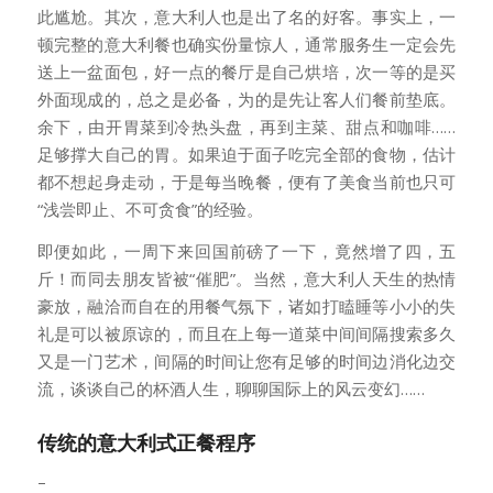
此尴尬。其次，意大利人也是出了名的好客。事实上，一
顿完整的意大利餐也确实份量惊人，通常服务生一定会先
送上一盆面包，好一点的餐厅是自己烘培，次一等的是买
外面现成的，总之是必备，为的是先让客人们餐前垫底。
余下，由开胃菜到冷热头盘，再到主菜、甜点和咖啡……
足够撑大自己的胃。如果迫于面子吃完全部的食物，估计
都不想起身走动，于是每当晚餐，便有了美食当前也只可
“浅尝即止、不可贪食”的经验。
即便如此，一周下来回国前磅了一下，竟然增了四，五
斤！而同去朋友皆被“催肥”。当然，意大利人天生的热情
豪放，融洽而自在的用餐气氛下，诸如打瞌睡等小小的失
礼是可以被原谅的，而且在上每一道菜中间间隔搜索多久
又是一门艺术，间隔的时间让您有足够的时间边消化边交
流，谈谈自己的杯酒人生，聊聊国际上的风云变幻……
传统的意大利式正餐程序
–