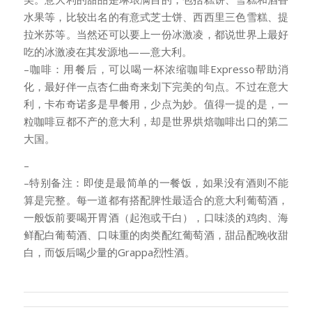
水果等，比较出名的有意式芝士饼、西西里三色雪糕、提
拉米苏等。当然还可以要上一份冰激凌，都说世界上最好
吃的冰激凌在其发源地——意大利。
–咖啡：用餐后，可以喝一杯浓缩咖啡Expresso帮助消
化，最好伴一点杏仁曲奇来划下完美的句点。不过在意大
利，卡布奇诺多是早餐用，少点为妙。值得一提的是，一
粒咖啡豆都不产的意大利，却是世界烘焙咖啡出口的第二
大国。
–
–特别备注：即使是最简单的一餐饭，如果没有酒则不能
算是完整。每一道都有搭配脾性最适合的意大利葡萄酒，
一般饭前要喝开胃酒（起泡或干白），口味淡的鸡肉、海
鲜配白葡萄酒、口味重的肉类配红葡萄酒，甜品配晚收甜
白，而饭后喝少量的Grappa烈性酒。