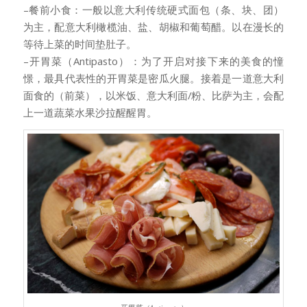
–餐前小食：一般以意大利传统硬式面包（条、块、团）
为主，配意大利橄榄油、盐、胡椒和葡萄醋。以在漫长的
等待上菜的时间垫肚子。
–开胃菜（Antipasto）：为了开启对接下来的美食的憧
憬，最具代表性的开胃菜是密瓜火腿。接着是一道意大利
面食的（前菜），以米饭、意大利面/粉、比萨为主，会配
上一道蔬菜水果沙拉醒醒胃。