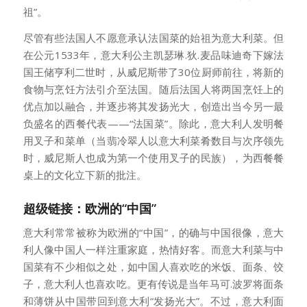
祖”。
尽管有些法国人不愿意承认法国菜的始祖为意大利菜。但
在公元1533年，意大利公主凯瑟琳.狄.麦品味迪奇下嫁法
国王储亨利二世时，从威尼斯带了30位厨师前往，将新的
食物与烹饪方法引介至法国。随后法国人将两国烹饪上的
优点加以融合，并逐步将其发扬光大，创造出当今另一最
负盛名的西餐代表——“法国菜”。除此，意大利人发明餐
用叉子和菜单（当翡冷翠人以意大利菜肴数目与次序领先
时，威尼斯人也成为第一个使用叉子的民族），为西餐餐
桌上的文化立下新的批注。
超级链接：欧洲的“中国”
意大利常常被称为欧洲的“中国”，的确与中国很像，意大
利人像中国人一样注重家庭，热情好客。而意大利菜与中
国菜有不少相似之处，如中国人喜欢吃的米饭、面条、饺
子，意大利人也喜欢吃。更有传说是当年马可.波罗将面条
和薄饼从中国带回到意大利“发扬光大”。不过，意大利面