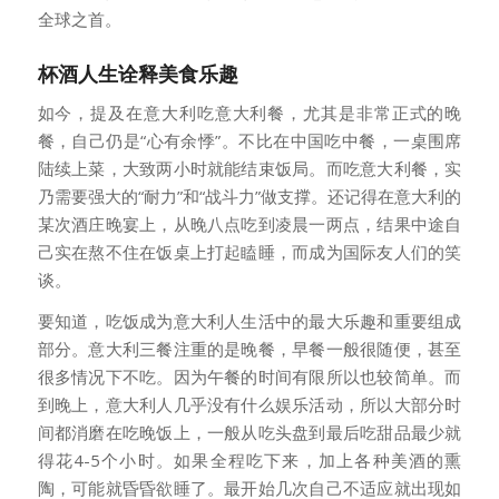
全球之首。
杯酒人生诠释美食乐趣
如今，提及在意大利吃意大利餐，尤其是非常正式的晚
餐，自己仍是“心有余悸”。不比在中国吃中餐，一桌围席
陆续上菜，大致两小时就能结束饭局。而吃意大利餐，实
乃需要强大的“耐力”和“战斗力”做支撑。还记得在意大利的
某次酒庄晚宴上，从晚八点吃到凌晨一两点，结果中途自
己实在熬不住在饭桌上打起瞌睡，而成为国际友人们的笑
谈。
要知道，吃饭成为意大利人生活中的最大乐趣和重要组成
部分。意大利三餐注重的是晚餐，早餐一般很随便，甚至
很多情况下不吃。因为午餐的时间有限所以也较简单。而
到晚上，意大利人几乎没有什么娱乐活动，所以大部分时
间都消磨在吃晚饭上，一般从吃头盘到最后吃甜品最少就
得花4-5个小时。如果全程吃下来，加上各种美酒的熏
陶，可能就昏昏欲睡了。最开始几次自己不适应就出现如