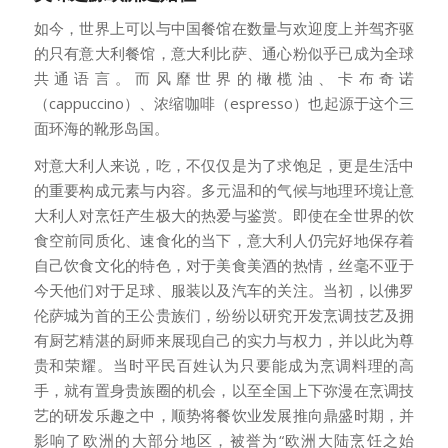
如今，世界上可以与中国餐馆在数量与欢迎度上并驾齐驱
的只有意大利餐馆，意大利比萨、通心粉似乎已成为全球
共通语言。而风靡世界的橄榄油、卡布奇诺
（cappuccino）、浓缩咖啡（espresso）也起源于这个三
面环海的靴形岛国。
对意大利人来说，吃，不仅仅是为了求饱足，更是生活中
的重要构成元素与内容。多元温和的气候与地理环境让意
大利人对烹饪产生极大的热爱与鉴赏。即使在全世界的饮
食空前同质化、速食化的当下，意大利人仍完好地保存着
自己饮食文化的特色，对于美食美酒的热情，丝毫不亚于
今天他们对于足球、服装以及汽车的关注。当初，以佛罗
伦萨城为首的王公贵族们，纷纷以研究开发烹调技艺及拥
有厨艺精湛的厨师来展现自己的实力与权力，并以此为尊
贵和荣耀。当时平民百姓认为只要能成为烹调料理的高
手，就有置身贵族圈的机会，以至全国上下弥漫在烹调技
艺的研发乐趣之中，顺势将餐饮业发展推向鼎盛时期，并
影响了欧洲的大部分地区，被誉为“欧洲大陆烹饪之始