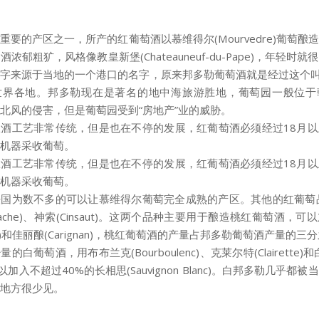
重要的产区之一，所产的红葡萄酒以慕维得尔(Mourvedre)葡萄酿
浓郁粗犷，风格像教皇新堡(Chateauneuf-du-Pape)，年轻时
字来源于当地的一个港口的名字，原来邦多勒葡萄酒就是经过这个叫“Ba
世界各地。邦多勒现在是著名的地中海旅游胜地，葡萄园一般位于
北风的侵害，但是葡萄园受到“房地产”业的威胁。
酒工艺非常传统，但是也在不停的发展，红葡萄酒必须经过18月
机器采收葡萄。
酒工艺非常传统，但是也在不停的发展，红葡萄酒必须经过18月
机器采收葡萄。
国为数不多的可以让慕维得尔葡萄完全成熟的产区。其他的红葡萄
nache)、神索(Cinsaut)。这两个品种主要用于酿造桃红葡萄酒，
ah)和佳丽酿(Carignan)，桃红葡萄酒的产量占邦多勒葡萄酒产量的三
的白葡萄酒，用布布兰克(Bourboulenc)、克莱尔特(Clairette)和白
，可以加入不超过40%的长相思(Sauvignon Blanc)。白邦多勒几乎都
地方很少见。