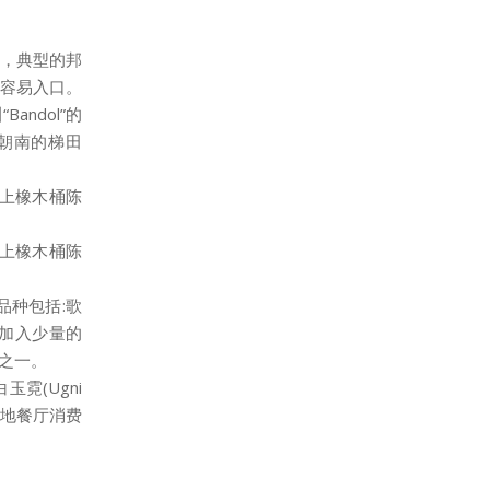
造，典型的邦
就很容易入口。
ndol”的
朝南的梯田
以上橡木桶陈
以上橡木桶陈
品种包括:歌
可以加入少量的
分之一。
玉霓(Ugni
被当地餐厅消费