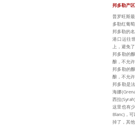
邦多勒产区
普罗旺斯最
多勒红葡萄酒
邦多勒的名
港口运往
上，避免了
邦多勒的酿
酿，不允许
邦多勒的酿
酿，不允许
邦多勒是法
海娜(Gre
西拉(Syr
这里也有少量
Blanc)
掉了，其他