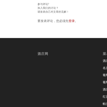
参与评论?
加入我们的讨论？
请发表自己对文章的见解！
要发表评论，您必须先
登录
。
酒庄网
菜
酒
名
葡
葡
酒
红
帕