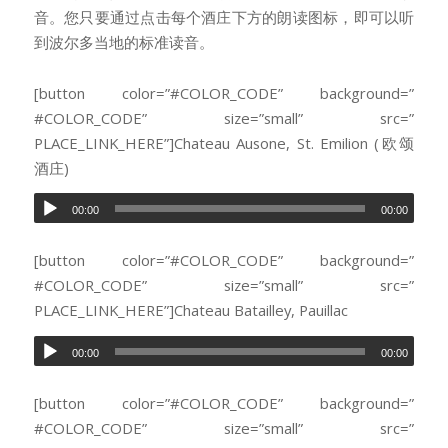
音。您只要通过点击每个酒庄下方的朗读图标，即可以听
到波尔多当地的标准读音。
[button color=”#COLOR_CODE” background=”
#COLOR_CODE” size=”small” src=”
PLACE_LINK_HERE”]Chateau Ausone, St. Emilion (欧颂
酒庄)
00:00
00:00
[button color=”#COLOR_CODE” background=”
#COLOR_CODE” size=”small” src=”
PLACE_LINK_HERE”]Chateau Batailley, Pauillac
00:00
00:00
[button color=”#COLOR_CODE” background=”
#COLOR_CODE” size=”small” src=”