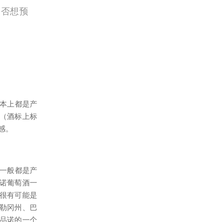
是否想预
基本上都是产
（酒标上标
口感。
酒一般都是产
诺葡萄酒一
很有可能是
勒冈州、巴
品诺的一个