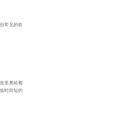
，但常见的歌
酿造里奥哈葡
存放时间短的