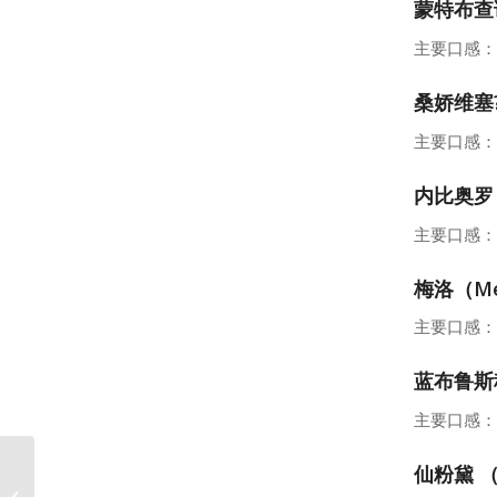
蒙特布查诺
主要口感：
桑娇维塞?
主要口感：
内比奥罗（
主要口感：
梅洛（Me
主要口感：
蓝布鲁斯科
主要口感：
仙粉黛 （Z
哪些葡萄酒适合长期存