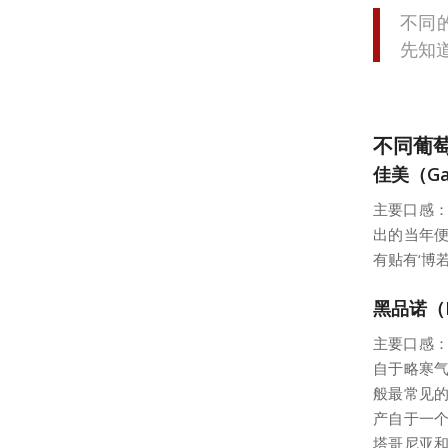
不同
先知
不同葡
佳美（Ga
主要口感：
出的当年
有贴有‘博若
黑品诺（Pi
主要口感：
自于略寒
般最常见
产自于一
塔哥尼亚