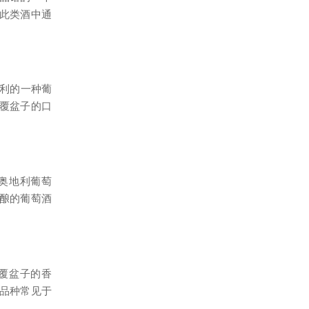
此类酒中通
地利的一种葡
覆盆子的口
奥地利葡萄
酿的葡萄酒
，覆盆子的香
萄品种常见于
。