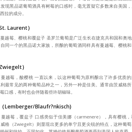
您发现黑品诺葡萄酒具有树莓的口感时，毫无置疑它多数来自美国，
西拉的成分。
. Laurent）
蔓越莓、樱桃和覆盆子 圣罗兰葡萄是广泛生长在捷克共和国和奥
来自同一个的黑品诺大家族，所酿的葡萄酒同样具有蔓越莓、樱桃和
wiegelt）
：蔓越莓，酸樱桃 一直以来，以这种葡萄为原料酿出了许多优质的
地利最常见的两种葡萄品种之一，另外一种是佳美。通常由茨威格所
莓口感，有时也会伴随着些许胡椒味。
emberger/Blaufr?nkisch)
蔓越莓，覆盆子 口感类似于佳美娜（carmenere），具有樱桃
威格（Zwiegelt）则显现出更多的单宁且更尖锐的特点，这种葡
顿州和纽约，正因如此，莱姆伯格所酿葡萄酒更受到美国人的喜爱