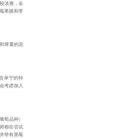
比较淡雅，会
莓果脯和李
莓和厚重的泥
含单宁的特
会考虑加入
红葡萄品种）
师都在尝试
并带有黑莓