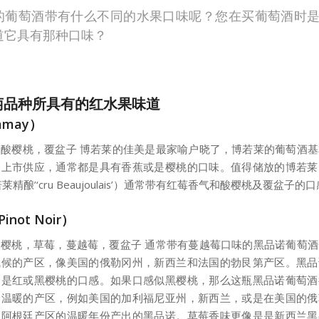
的葡萄酒带有什么不同的水果口味呢？您在买葡萄酒时
道它具有那种口味？
萄品种所具有的红水果味道
may）
酸樱桃，覆盆子 博若莱的佳美是最家喻户晓了，博若莱的葡萄酒
便上市供应，通常都是具有香蕉或是樱桃的口味。值得储放的博若莱
莱精酿’‘cru Beaujoulais’）通常带有红莓香气和酸樱桃及覆盆子的
not Noir）
樱桃，草莓，蔓越莓，覆盆子 通常带有蔓越莓口味的黑品诺葡萄
气候的产区，像美国的俄勒冈州，新西兰和法国的勃艮第产区。黑品
的是红或黑樱桃的口感。如果口感似黑樱桃，那么这瓶黑品诺葡萄酒
个温暖的产区，例如美国的加利福尼亚州，新西兰，或是在美国的俄
和阿根廷产区的温暖年份产出的黑品诺。草莓香味更像是是新西兰黑