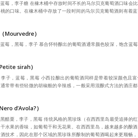
蓝莓，李子糖 在橡木桶中存放时间不长的马尔贝克葡萄酒口味会
樱桃的口味。在橡木桶中存放了一段时间的马尔贝克葡萄酒则有着蓝
Mourvedre）
蓝莓，黑莓，李子 慕合怀特酿出的葡萄酒通常颜色较深，饱含蓝
tite sirah）
：李子，蓝莓，黑莓 小西拉酿出的葡萄酒同样是带着较深颜色且富
酒通常带有些轻微的胡椒般的辛辣感，一般采用混酿式方法的酒庄都
ro d’Avola?）
黑醋栗，李子，黑莓 传统风格的黑珍珠（在西西里岛最受追捧的
着干水果的香味，如葡萄干和无花果。在西西里岛，越来越多的酿酒
酿酒技术，因此在那个区域的黑珍珠所酿制的葡萄酒喝起来更顺畅，