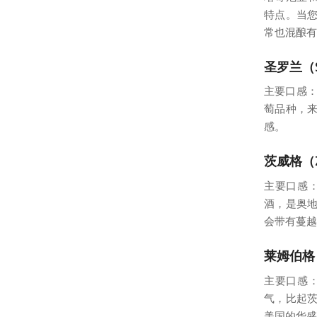
特点。当
常也混酿有
圣罗兰（St
主要口感：
萄品种，
感。
茨威格（Z
主要口感
酒，是奥
会带有蔓越
莱姆伯格（L
主要口感：
气，比起茨
美国的华盛